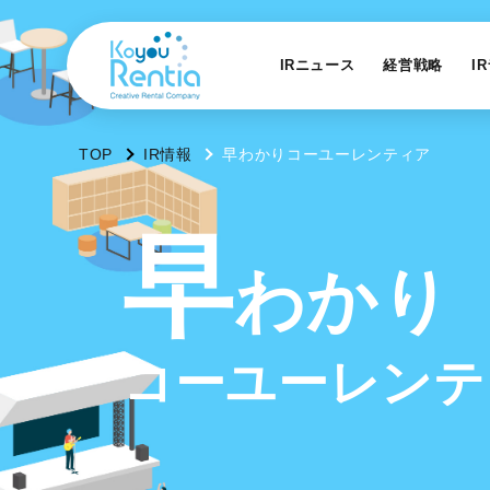
IRニュース
経営戦略
I
TOP
IR情報
早わかりコーユーレンティア
早
わ
か
り
コ
ー
ユ
ー
レ
ン
テ