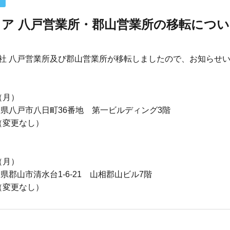
ア 八戸営業所・郡山営業所の移転につ
社 八戸営業所及び郡山営業所が移転しましたので、お知らせ
（月）
県八戸市八日町
36
番地 第一ビルディング
3
階
（変更なし）
（月）
県郡山市清水台
1-6-21
山相郡山ビル
7
階
（変更なし）