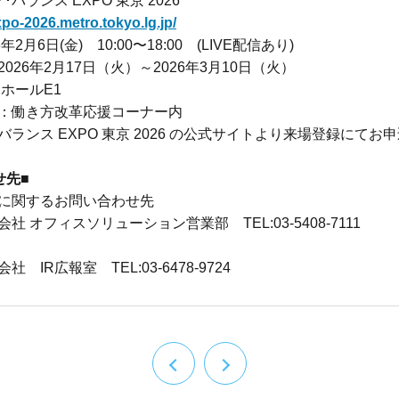
ク･バランス
EXPO
東京
2026
xpo-2026.metro.tokyo.lg.jp/
6
年
2
月
6
日
(
金
)
10:00
〜
18:00
(LIVE
配信あり
)
2026
年
2
月
17
日（火）～
2026
年
3
月
10
日（火）
 ホール
E1
：働き方改革応援コーナー内
･バランス
EXPO
東京
2026
の公式サイトより来場登録にてお申
せ先
■
に関するお問い合わせ先
オフィスソリューション営業部 TEL:03-5408-7111
式会社
IR
広報室
TEL:03-6478-9724