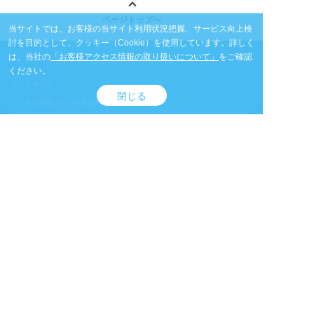
ページトップへ
当サイトでは、お客様の当サイト利用状況把握、サービス向上検
討を目的として、クッキー（Cookie）を使用しています。
詳しく
は、当社の
「お客様アクセス情報の取り扱いについて」
をご確認
ください。
サイトマップ
閉じる
レンタル約款・レンタル規約
個人情報保護方針
サイトのご利用について
情報セキュリティについて
品質方針
コンプライアンス
カスタマーハラスメント方針
一般事業主行動計画
電子公告
中途採用比率
Rentia Station