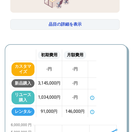
”Re”
品目の詳細を表示
オフィスを学ぶ
カスタマイズを
カスタマイズを
カスタマイズを
カスタマイズを
カスタマイズを
してみよう
してみよう
してみよう
してみよう
してみよう
”Re”
オフィスのホンネ
サーチ
初期費用
月額費用
新品購入
新品購入
新品購入
新品購入
新品購入
リユース購入
リユース購入
リユース購入
リユース購入
リユース購入
レンタル
レンタル
レンタル
レンタル
レンタル
利用しない
利用しない
利用しない
利用しない
利用しない
カスタマ
”Re”
-
円
-
円
コストシミュレーター
イズ
新品購入
3,145,000
円
-
円
リユース
1,034,000
円
-
円
購入
レンタル
91,000
円
146,000
円