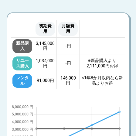
初期費
月額費
用
用
新品購
3,145,000
-
円
円
入
リユー
※新品購入より
1,034,000
-
円
円
ス購入
2,111,000円
お得
レンタ
※
1年8か月
以内なら新
146,000
91,000
円
円
ル
品よりお得