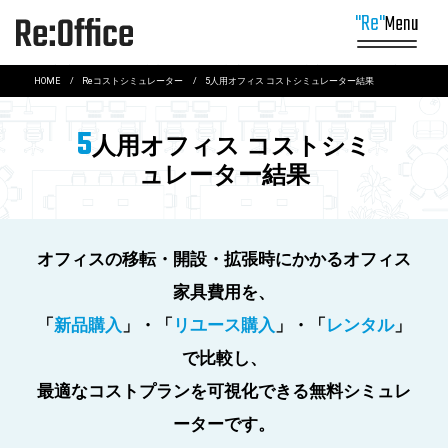
Me
”Re”
オフィスとは？
HOME
Reコストシミュレーター
5人用オフィス コストシミュレーター結果
Rental
5
レンタルでオフィスに柔軟性を
人用オフィス コストシミ
Reuse
中古オフィス家具を活用する
ュレーター結果
Repair
オフィス家具を長く使う
Recycle
オフィス家具を再資源化する
Reduce
オフィス家具の廃棄物を減らす
オフィスの移転・開設・拡張時にかかるオフィス
Redesign
オフィスを再構築する
家具費用を、
Relocation
環境に配慮したオフィス移転を実現する
「
新品購入
」・「
リユース購入
」・「
レンタル
」
で比較し、
最適なコストプランを可視化できる無料シミュレ
ーターです。