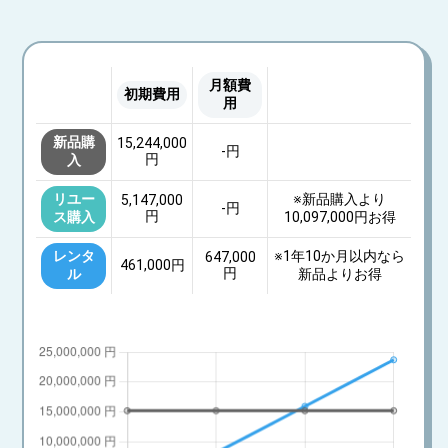
月額費
初期費用
用
新品購
15,244,000
-
円
円
入
リユー
※新品購入より
5,147,000
-
円
円
ス購入
10,097,000円
お得
レンタ
※
1年10か月
以内なら
647,000
461,000
円
円
ル
新品よりお得