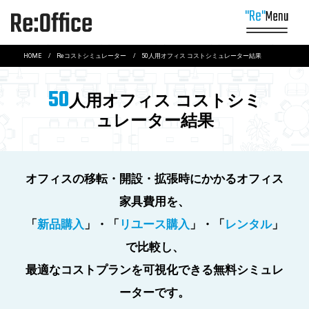
Me
”Re”
オフィスとは？
HOME
Reコストシミュレーター
50人用オフィス コストシミュレーター結果
Rental
50
レンタルでオフィスに柔軟性を
人用オフィス コストシミ
Reuse
中古オフィス家具を活用する
ュレーター結果
Repair
オフィス家具を長く使う
Recycle
オフィス家具を再資源化する
Reduce
オフィス家具の廃棄物を減らす
オフィスの移転・開設・拡張時にかかるオフィス
Redesign
オフィスを再構築する
家具費用を、
Relocation
環境に配慮したオフィス移転を実現する
「
新品購入
」・「
リユース購入
」・「
レンタル
」
で比較し、
最適なコストプランを可視化できる無料シミュレ
ーターです。