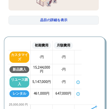
”Re”
品目の詳細を表示
オフィスを学ぶ
カスタマイズを
カスタマイズを
カスタマイズを
カスタマイズを
カスタマイズを
してみよう
してみよう
してみよう
してみよう
してみよう
”Re”
オフィスのホンネ
サーチ
初期費用
月額費用
新品購入
新品購入
新品購入
新品購入
新品購入
リユース購入
リユース購入
リユース購入
リユース購入
リユース購入
レンタル
レンタル
レンタル
レンタル
レンタル
利用しない
利用しない
利用しない
利用しない
利用しない
カスタマイ
”Re”
-
円
-
円
ズ
コストシミュレーター
15,244,000
新品購入
-
円
円
リユース購
5,147,000
円
-
円
入
レンタル
461,000
円
647,000
円