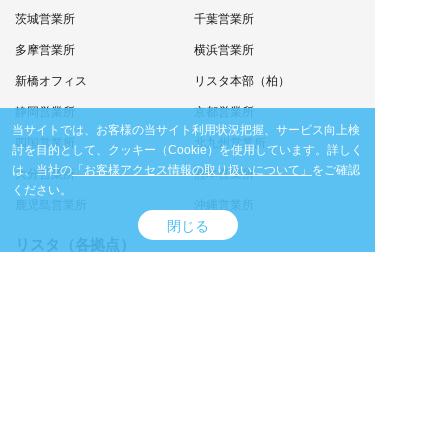
茨城営業所
千葉営業所
多摩営業所
横浜営業所
新橋オフィス
リスタ本部（柏）
静岡営業所
京都営業所
当サイトでは、お客様の当サイト利用状況把握、サービス向上検
四国営業所
北九州営業所
討を目的として、クッキー（Cookie）を使用しています。
詳しく
は、当社の
「お客様アクセス情報の取り扱いについて」
をご確認
大分営業所
熊本営業所
ください。
鹿児島営業所
沖縄営業所
閉じる
リスタ（各拠点）
リスタ札幌店
Reベース丸の内ショールーム
リスタ名古屋店
リスタATC店
リスタ福岡店
リスタ沖縄店
商品カテゴリ
オフィスデスク・事務机
オフィスチェア