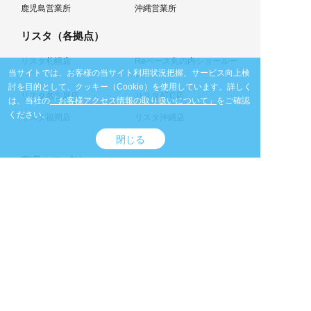
鹿児島営業所
沖縄営業所
リスタ（各拠点）
リスタ札幌店
Reベース丸の内ショールー
当サイトでは、お客様の当サイト利用状況把握、サービス向上検
ム
討を目的として、クッキー（Cookie）を使用しています。
詳しく
リスタ名古屋店
リスタATC店
は、当社の
「お客様アクセス情報の取り扱いについて」
をご確認
ください。
リスタ福岡店
リスタ沖縄店
閉じる
商品カテゴリ
オフィスデスク・事務机
オフィスチェア
チェア/椅子
テーブル
デスクワゴン・脇机
収納家具
ソファ
個室ブース
サイン・展示パネル
カウンター・演台・ステー
ジ
パーテーション/パーティシ
ホワイトボード