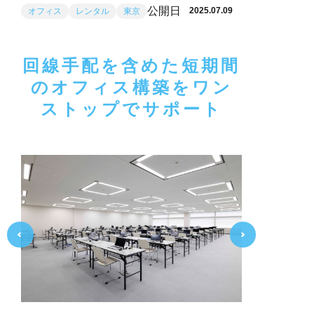
公開日
2025.07.09
オフィス
レンタル
東京
回線手配を含めた短期間
のオフィス構築をワン
ストップでサポート
Previ
Next
ous