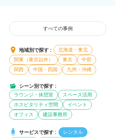
すべての事例
北海道・東北
地域別で探す :
関東（東京以外）
東京
中部
関西
中国・四国
九州・沖縄
シーン別で探す :
ラウンジ・休憩室
スペース活用
ホスピタリティ空間
イベント
オフィス
建設事務所
レンタル
サービスで探す :