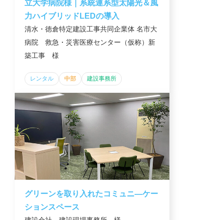
立大学病院様｜系統連系型太陽光＆風
力ハイブリッドLEDの導入
清水・徳倉特定建設工事共同企業体 名市大
病院 救急・災害医療センター（仮称）新
築工事 様
レンタル
中部
建設事務所
グリーンを取り入れたコミュニ―ケー
ションスペース