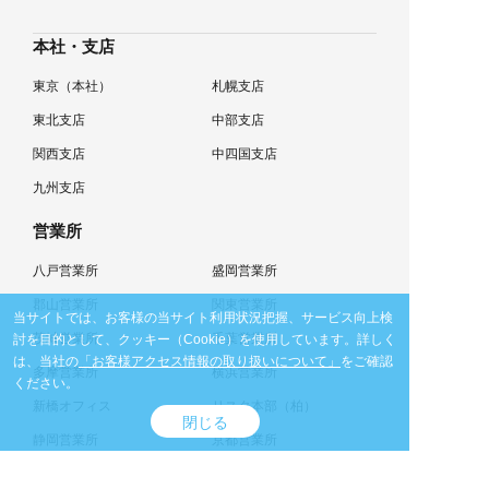
本社・支店
東京（本社）
札幌支店
東北支店
中部支店
関西支店
中四国支店
九州支店
営業所
八戸営業所
盛岡営業所
郡山営業所
関東営業所
当サイトでは、お客様の当サイト利用状況把握、サービス向上検
茨城営業所
千葉営業所
討を目的として、クッキー（Cookie）を使用しています。
詳しく
は、当社の
「お客様アクセス情報の取り扱いについて」
をご確認
多摩営業所
横浜営業所
ください。
新橋オフィス
リスタ本部（柏）
閉じる
静岡営業所
京都営業所
四国営業所
北九州営業所