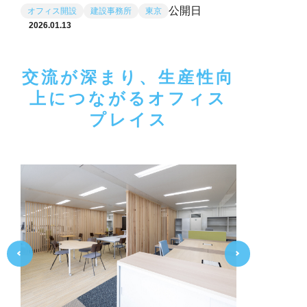
公開日
オフィス開設
建設事務所
東京
2026.01.13
交流が深まり、生産性向
上につながるオフィス
プレイス
Previ
Next
ous