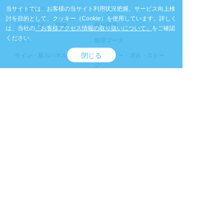
当サイトでは、お客様の当サイト利用状況把握、サービス向上検
チェア/椅子
テーブル
討を目的として、クッキー（Cookie）を使用しています。
詳しく
デスクワゴン・脇机
収納家具
は、当社の
「お客様アクセス情報の取り扱いについて」
をご確認
ください。
ソファ
個室ブース
閉じる
サイン・展示パネル
カウンター・演台・ステー
ジ
パーテーション/パーティシ
ホワイトボード
ョン
ＯＡ什器
オフィスアクセサリ・ベッ
ド
アウトドアアクセサリ
計測機器
プリンタ・ネットワーク・
通信機器
デジタル機器
放送・映像機器
家電製品・業務用機器
冷房・暖房機器
環境機器
車両・台車
医療関連機器
雑貨・小物・その他シーン
仮設機材