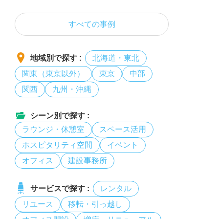
すべての事例
北海道・東北
地域別で探す :
関東（東京以外）
東京
中部
関西
九州・沖縄
シーン別で探す :
ラウンジ・休憩室
スペース活用
ホスピタリティ空間
イベント
オフィス
建設事務所
レンタル
サービスで探す :
リユース
移転・引っ越し