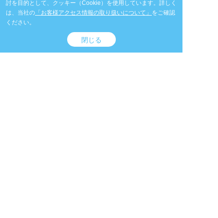
討を目的として、クッキー（Cookie）を使用しています。
詳しく
は、当社の
「お客様アクセス情報の取り扱いについて」
をご確認
ください。
閉じる
ページトップへ
サイトマップ
レンタル約款・レンタル規約
個人情報保護方針
サイトのご利用について
情報セキュリティについて
品質方針
コンプライアンス
カスタマーハラスメント方針
一般事業主行動計画