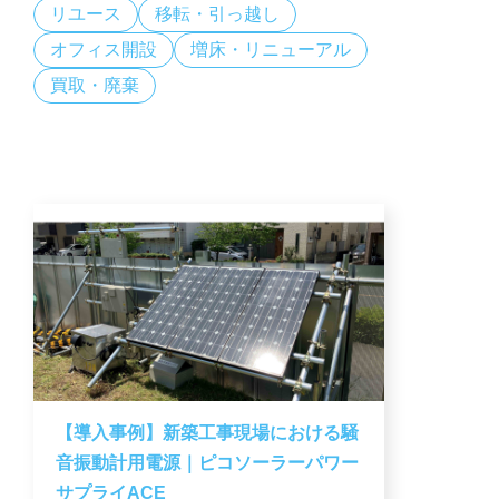
リユース
移転・引っ越し
オフィス開設
増床・リニューアル
買取・廃棄
【導入事例】新築工事現場における騒
音振動計用電源｜ピコソーラーパワー
サプライACE