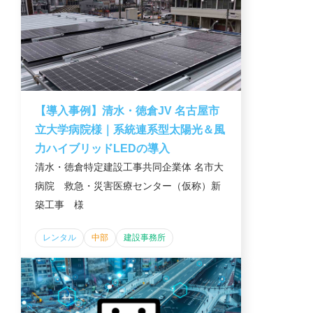
【導入事例】清水・徳倉JV 名古屋市
立大学病院様｜系統連系型太陽光＆風
力ハイブリッドLEDの導入
清水・徳倉特定建設工事共同企業体 名市大
病院 救急・災害医療センター（仮称）新
築工事 様
レンタル
中部
建設事務所