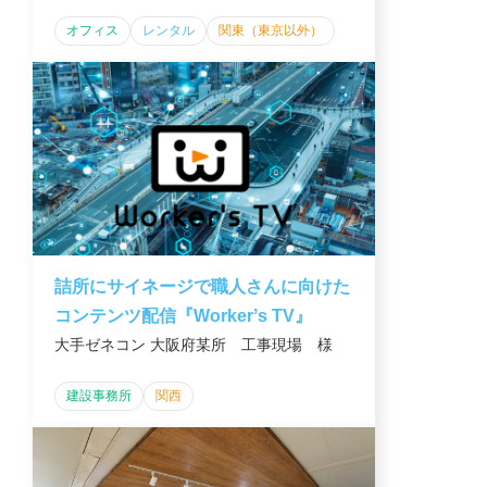
オフィス
レンタル
関東（東京以外）
詰所にサイネージで職人さんに向けた
コンテンツ配信『Workerʼs TV』
大手ゼネコン 大阪府某所 工事現場 様
建設事務所
関西