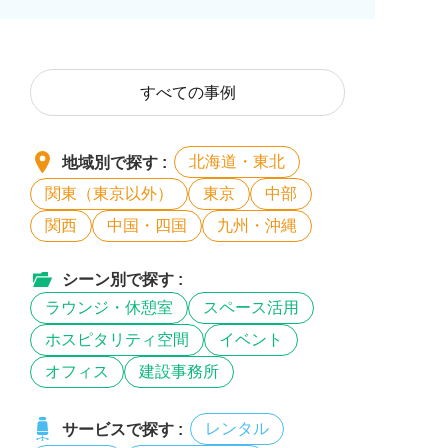
すべての事例
北海道・東北
地域別で探す :
関東（東京以外）
東京
中部
関西
中国・四国
九州・沖縄
シーン別で探す :
ラウンジ・休憩室
スペース活用
ホスピタリティ空間
イベント
オフィス
建設事務所
レンタル
サービスで探す :