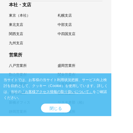
本社・支店
東京（本社）
札幌支店
東北支店
中部支店
関西支店
中四国支店
九州支店
営業所
八戸営業所
盛岡営業所
郡山営業所
関東営業所
当サイトでは、お客様の当サイト利用状況把握、サービス向上検
茨城営業所
千葉営業所
討を目的として、クッキー（Cookie）を使用しています。
詳しく
は、当社の
「お客様アクセス情報の取り扱いについて」
をご確認
多摩営業所
横浜営業所
ください。
新橋オフィス
リスタ本部（柏）
閉じる
静岡営業所
京都営業所
四国営業所
北九州営業所
大分営業所
熊本営業所