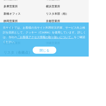
多摩営業所
横浜営業所
新橋オフィス
リスタ本部（柏）
静岡営業所
京都営業所
当サイトでは、お客様の当サイト利用状況把握、サービス向上検
四国営業所
北九州営業所
討を目的として、クッキー（Cookie）を使用しています。
詳しく
大分営業所
熊本営業所
は、当社の
「お客様アクセス情報の取り扱いについて」
をご確認
ください。
鹿児島営業所
沖縄営業所
閉じる
リスタ（各拠点）
リスタ札幌店
Reベース丸の内ショールーム
リスタ名古屋店
リスタATC店
リスタ福岡店
リスタ沖縄店
商品カテゴリ