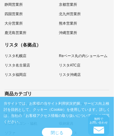
静岡営業所
京都営業所
四国営業所
北九州営業所
大分営業所
熊本営業所
鹿児島営業所
沖縄営業所
リスタ（各拠点）
リスタ札幌店
Reベース丸の内ショールーム
リスタ名古屋店
リスタATC店
リスタ福岡店
リスタ沖縄店
商品カテゴリ
当サイトでは、お客様の当サイト利用状況把握、サービス向上検
オフィスデスク・事務机
オフィスチェア
討を目的として、クッキー（Cookie）を使用しています。
詳しく
チェア/椅子
テーブル
は、当社の
「お客様アクセス情報の取り扱いについて」
をご確認
無料で
ください。
お問い合わせ
デスクワゴン・脇机
収納家具
閉じる
ソファ
個室ブース