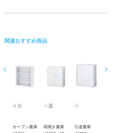
関連おすすめ商品
Pr
N
ev
ex
io
t
us
庫
オープン書庫
両開き書庫
引違書庫
両開き書庫