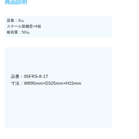
商品説明
質量：3㎏
スチール製棚受×4個
耐荷重：50㎏
品番：05FRS-8-1T
寸法：W895mm×D325mm×H15mm