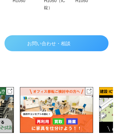
（ダイ
H1050
H1050（IC
H1050
H1050
錠）
お問い合わせ・相談