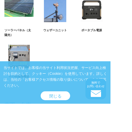
ソーラーパネル（太
ウェザーユニット
ポータブル電源
陽光）
当サイトでは、お客様の当サイト利用状況把握、サービス向上検
討を目的として、クッキー（Cookie）を使用しています。
詳しく
その他環境機器
は、当社の
「お客様アクセス情報の取り扱いについて」
をご確認
無料で
ください。
お問い合わせ
閉じる
車両・台車