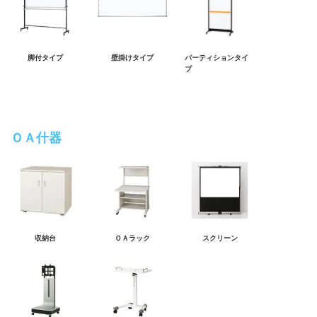
脚付タイプ
壁掛けタイプ
パーティションタイ
プ
ＯＡ什器
収納台
ＯＡラック
スクリーン