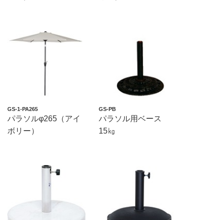
GS-1-PA265
GS-PB
パラソルφ265（アイ
パラソル用ベース
ボリー）
15㎏