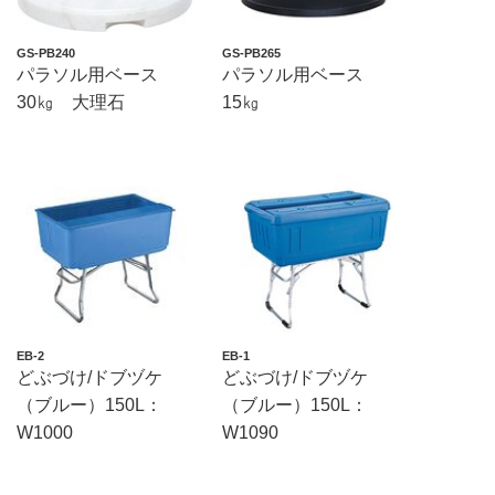
GS-PB240
GS-PB265
パラソル用ベース
パラソル用ベース
30㎏ 大理石
15㎏
EB-2
EB-1
どぶづけ/ドブヅケ
どぶづけ/ドブヅケ
（ブルー）150L：
（ブルー）150L：
W1000
W1090