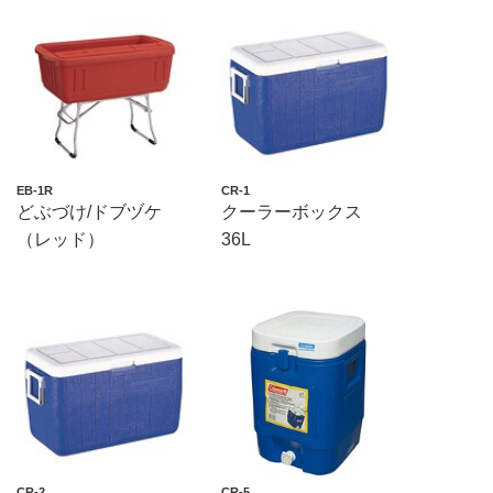
EB-1R
CR-1
どぶづけ/ドブヅケ
クーラーボックス
（レッド）
36L
CR-2
CR-5