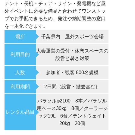
テント・長机・チェア・サイン・発電機など屋
外イベントに必要な備品と合わせてワンストッ
プでお手配できるため、発注や納期調整の窓口
を一本化できます。
場所
千葉県内 屋外スポーツ会場
大会運営の受付・休憩スペースの
利用目的
設営と暑さ対策
人数
参加者・観客 800名規模
利用期間
2日間（設営・撤去含む）
パラソルφ2100 8本／パラソル
用ベース30kg 8個／クーラージ
レンタル品目
ャグ19L 6台／テントウェイト
20kg 20個