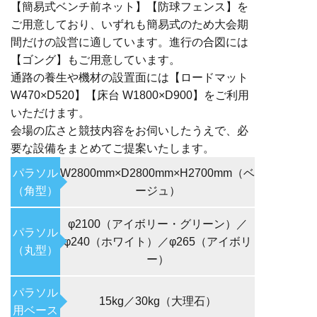
【簡易式ベンチ前ネット】【防球フェンス】を
ご用意しており、いずれも簡易式のため大会期
間だけの設営に適しています。進行の合図には
【ゴング】もご用意しています。
通路の養生や機材の設置面には【ロードマット
W470×D520】【床台 W1800×D900】をご利用
いただけます。
会場の広さと競技内容をお伺いしたうえで、必
要な設備をまとめてご提案いたします。
パラソル
W2800mm×D2800mm×H2700mm（ベ
（角型）
ージュ）
φ2100（アイボリー・グリーン）／
パラソル
φ240（ホワイト）／φ265（アイボリ
（丸型）
ー）
パラソル
15kg／30kg（大理石）
用ベース