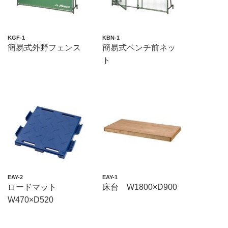
KGF-1
KBN-1
簡易式外野フェンス
簡易式ベンチ前ネッ
ト
EAY-2
EAY-1
ロードマット
床台 W1800×D900
W470×D520