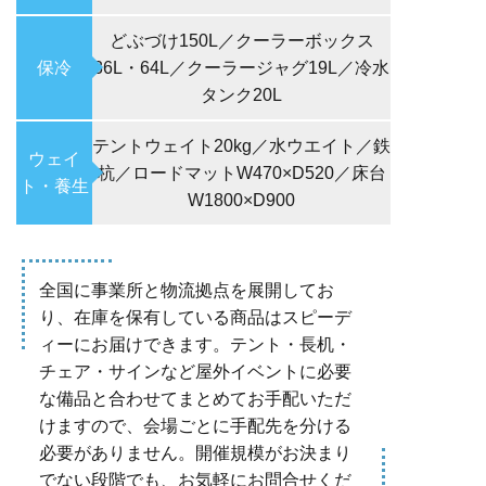
どぶづけ150L／クーラーボックス
保冷
36L・64L／クーラージャグ19L／冷水
タンク20L
テントウェイト20kg／水ウエイト／鉄
ウェイ
杭／ロードマットW470×D520／床台
ト・養生
W1800×D900
全国に事業所と物流拠点を展開してお
り、在庫を保有している商品はスピーデ
ィーにお届けできます。テント・長机・
チェア・サインなど屋外イベントに必要
な備品と合わせてまとめてお手配いただ
けますので、会場ごとに手配先を分ける
必要がありません。開催規模がお決まり
でない段階でも、お気軽にお問合せくだ