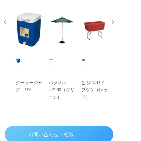
Pr
N
ev
ex
io
t
us
ボッ
クーラージャ
パラソル
どぶづけ/ド
クーラーボッ
L
グ 19L
φ2100（グリ
ブヅケ（レッ
クス 64L
ーン）
ド）
お問い合わせ・相談