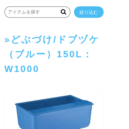
絞り込む
どぶづけ/ドブヅケ
（ブルー）150L：
W1000