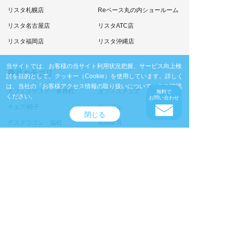
リスタ札幌店
Reベース丸の内ショールーム
リスタ名古屋店
リスタATC店
リスタ福岡店
リスタ沖縄店
当サイトでは、お客様の当サイト利用状況把握、サービス向上検
商品カテゴリ
討を目的として、クッキー（Cookie）を使用しています。
詳しく
は、当社の
「お客様アクセス情報の取り扱いについて」
をご確認
オフィスデスク・事務机
オフィスチェア
無料で
ください。
お問い合わせ
チェア/椅子
テーブル
閉じる
デスクワゴン・脇机
収納家具
ソファ
個室ブース
サイン・展示パネル
カウンター・演台・ステージ
パーテーション/パーティショ
ホワイトボード
ン
ＯＡ什器
オフィスアクセサリ・ベッド
アウトドアアクセサリ
計測機器
プリンタ・ネットワーク・デ
通信機器