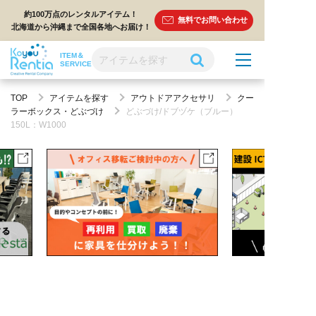
約100万点のレンタルアイテム！
無料でお問い合わせ
北海道から沖縄まで全国各地へお届け！
ITEM＆
SERVICE
TOP
アイテムを探す
アウトドアアクセサリ
クー
ラーボックス・どぶづけ
どぶづけ/ドブヅケ（ブルー）
150L：W1000