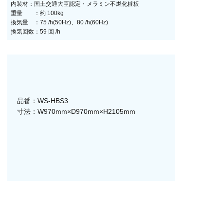
内装材：国土交通大臣認定・メラミン不燃化粧板
重量 ：約 100kg
換気量 ：75 /h(50Hz)、80 /h(60Hz)
換気回数：59 回 /h
品番：WS-HBS3
寸法：W970mm×D970mm×H2105mm