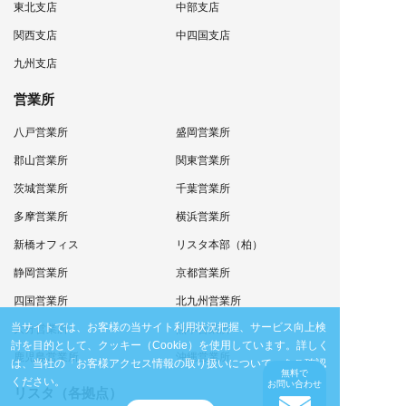
東北支店
中部支店
関西支店
中四国支店
九州支店
営業所
八戸営業所
盛岡営業所
郡山営業所
関東営業所
茨城営業所
千葉営業所
多摩営業所
横浜営業所
新橋オフィス
リスタ本部（柏）
静岡営業所
京都営業所
四国営業所
北九州営業所
当サイトでは、お客様の当サイト利用状況把握、サービス向上検
大分営業所
熊本営業所
討を目的として、クッキー（Cookie）を使用しています。
詳しく
鹿児島営業所
沖縄営業所
は、当社の
「お客様アクセス情報の取り扱いについて」
をご確認
無料で
ください。
お問い合わせ
リスタ（各拠点）