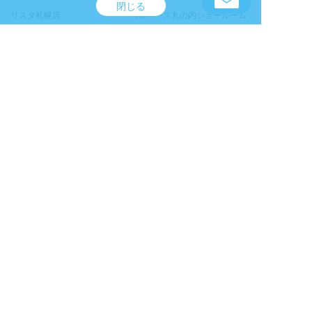
閉じる
リスタ札幌店
Reベース丸の内ショールーム
リスタ名古屋店
リスタATC店
リスタ福岡店
リスタ沖縄店
商品カテゴリ
オフィスデスク・事務机
オフィスチェア
チェア/椅子
テーブル
デスクワゴン・脇机
収納家具
ソファ
個室ブース
サイン・展示パネル
カウンター・演台・ステージ
パーテーション/パーティショ
ホワイトボード
ン
ＯＡ什器
オフィスアクセサリ・ベッド
アウトドアアクセサリ
計測機器