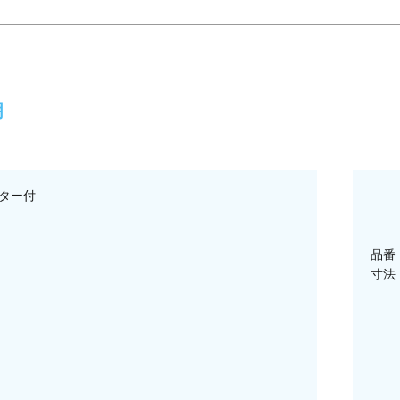
明
ター付
品番：
寸法：