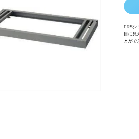
FRS
目に見
とがで