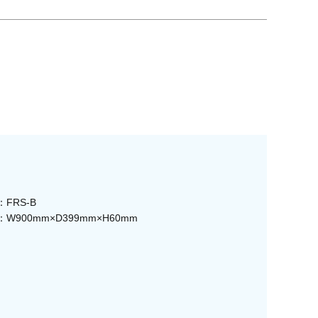
FRS-B
W900mm×D399mm×H60mm