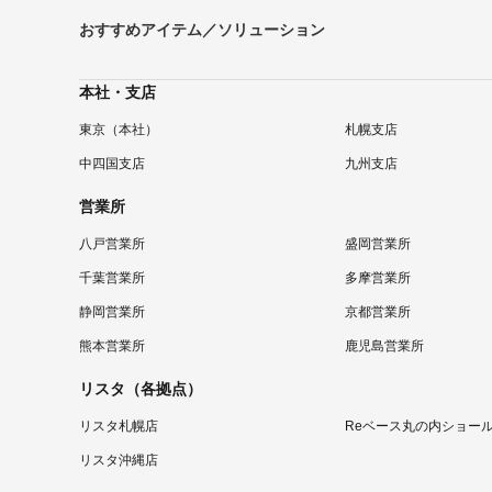
おすすめアイテム／ソリューション
本社・支店
東京（本社）
札幌支店
中四国支店
九州支店
営業所
八戸営業所
盛岡営業所
千葉営業所
多摩営業所
静岡営業所
京都営業所
熊本営業所
鹿児島営業所
リスタ（各拠点）
リスタ札幌店
Reベース丸の内ショー
リスタ沖縄店