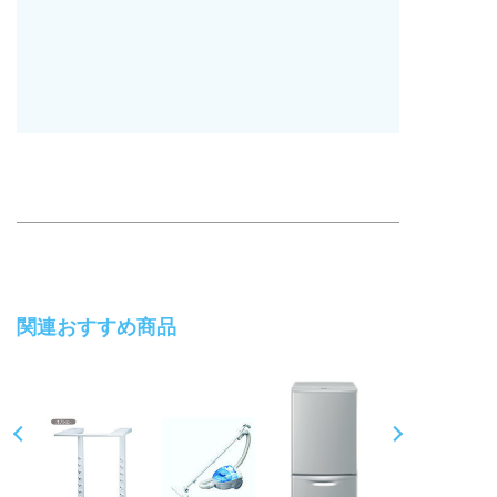
関連おすすめ商品
Pr
N
ev
ex
io
t
us