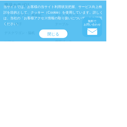
商品カテゴリ
当サイトでは、お客様の当サイト利用状況把握、サービス向上検
討を目的として、クッキー（Cookie）を使用しています。
詳しく
オフィスデスク・事務机
オフィスチェア
は、当社の
「お客様アクセス情報の取り扱いについて」
をご確認
無料で
ください。
チェア/椅子
テーブル
お問い合わせ
デスクワゴン・脇机
収納家具
閉じる
ソファ
個室ブース
サイン・展示パネル
カウンター・演台・ステージ
パーテーション/パーティショ
ホワイトボード
ン
ＯＡ什器
オフィスアクセサリ・ベッド
アウトドアアクセサリ
計測機器
プリンタ・ネットワーク・デ
通信機器
ジタル機器
放送・映像機器
家電製品・業務用機器
冷房・暖房機器
環境機器
車両・台車
医療関連機器