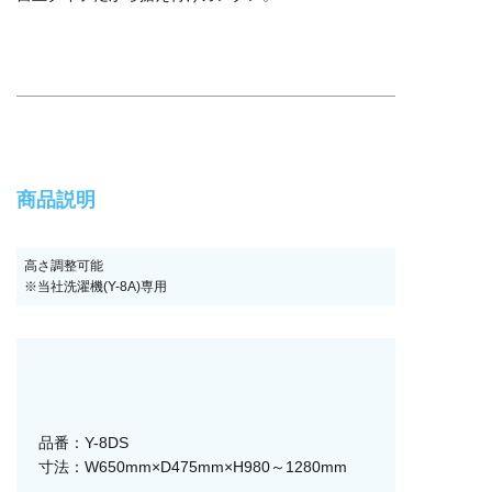
商品説明
高さ調整可能
※当社洗濯機(Y-8A)専用
品番：Y-8DS
寸法：W650mm×D475mm×H980～1280mm