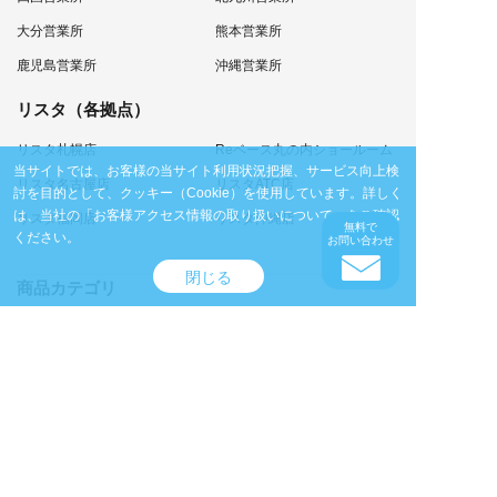
大分営業所
熊本営業所
鹿児島営業所
沖縄営業所
リスタ（各拠点）
リスタ札幌店
Reベース丸の内ショールーム
当サイトでは、お客様の当サイト利用状況把握、サービス向上検
リスタ名古屋店
リスタATC店
討を目的として、クッキー（Cookie）を使用しています。
詳しく
は、当社の
「お客様アクセス情報の取り扱いについて」
をご確認
リスタ福岡店
リスタ沖縄店
無料で
ください。
お問い合わせ
閉じる
商品カテゴリ
オフィスデスク・事務机
オフィスチェア
チェア/椅子
テーブル
デスクワゴン・脇机
収納家具
ソファ
個室ブース
サイン・展示パネル
カウンター・演台・ステージ