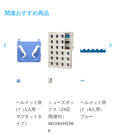
関連おすすめ商品
Pr
N
ev
ex
io
t
us
ネス
ヘルメット掛
シューズボッ
ヘルメット掛
ヘルメット掛
人用
け（1人用・
クス（24足
け（6人用）
け（6人用）
マグネットタ
用/扉付）
ブルー
アイボリー
イプ）
W1044/H166
6