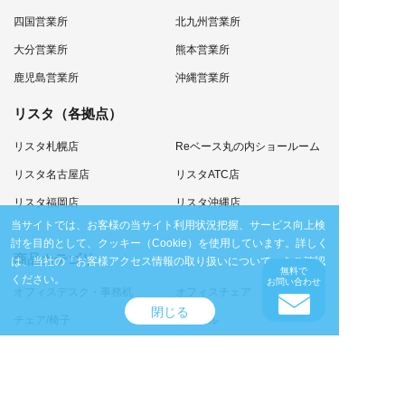
四国営業所
北九州営業所
大分営業所
熊本営業所
鹿児島営業所
沖縄営業所
リスタ（各拠点）
リスタ札幌店
Reベース丸の内ショールーム
リスタ名古屋店
リスタATC店
リスタ福岡店
リスタ沖縄店
当サイトでは、お客様の当サイト利用状況把握、サービス向上検
討を目的として、クッキー（Cookie）を使用しています。
詳しく
商品カテゴリ
は、当社の
「お客様アクセス情報の取り扱いについて」
をご確認
無料で
ください。
お問い合わせ
オフィスデスク・事務机
オフィスチェア
閉じる
チェア/椅子
テーブル
デスクワゴン・脇机
収納家具
ソファ
個室ブース
サイン・展示パネル
カウンター・演台・ステージ