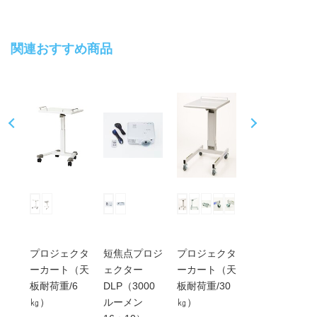
関連おすすめ商品
Pr
N
ev
ex
io
t
us
クタ
プロジェクタ
短焦点プロジ
プロジェクタ
プロジェクタ
0ル
ーカート（天
ェクター
ーカート（天
ー（5000ル
板耐荷重/6
DLP（3000
板耐荷重/30
ーメン・
㎏）
ルーメン
㎏）
16：10）