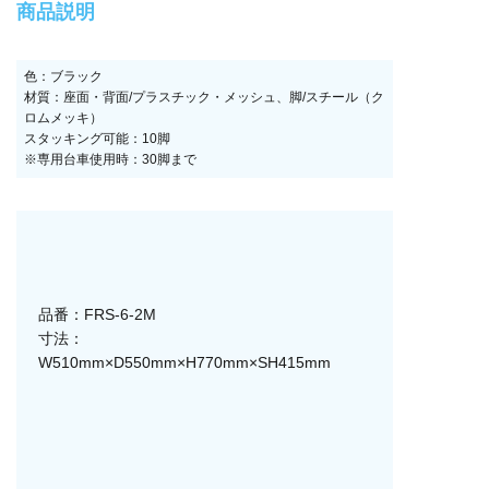
商品説明
色：ブラック
材質：座面・背面/プラスチック・メッシュ、脚/スチール（ク
ロムメッキ）
スタッキング可能：10脚
※専用台車使用時：30脚まで
品番：FRS-6-2M
寸法：
W510mm×D550mm×H770mm×SH415mm