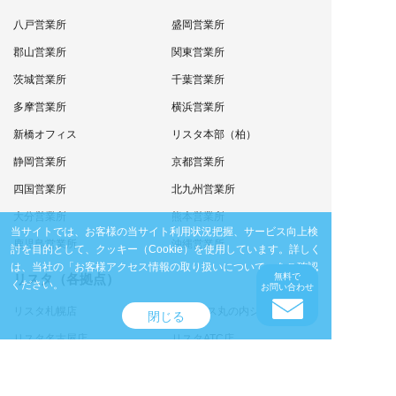
八戸営業所
盛岡営業所
郡山営業所
関東営業所
茨城営業所
千葉営業所
多摩営業所
横浜営業所
新橋オフィス
リスタ本部（柏）
静岡営業所
京都営業所
四国営業所
北九州営業所
大分営業所
熊本営業所
当サイトでは、お客様の当サイト利用状況把握、サービス向上検
鹿児島営業所
沖縄営業所
討を目的として、クッキー（Cookie）を使用しています。
詳しく
は、当社の
「お客様アクセス情報の取り扱いについて」
をご確認
リスタ（各拠点）
無料で
ください。
お問い合わせ
リスタ札幌店
Reベース丸の内ショールーム
閉じる
リスタ名古屋店
リスタATC店
リスタ福岡店
リスタ沖縄店