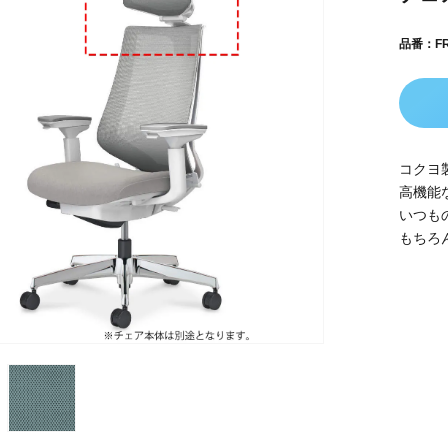
品番：FRS
コクヨ
高機能
いつも
もちろ