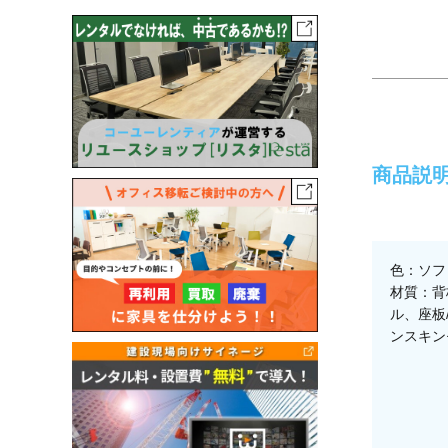
商品説
色：ソフ
材質：背
ル、座板
ンスキン