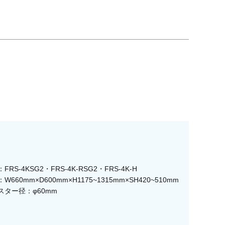
FRS-4KSG2・FRS-4K-RSG2・FRS-4K-H
W660mm×D600mm×H1175~1315mm×SH420~510mm
スター径：φ60mm