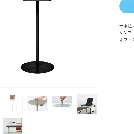
一本足
シンプ
オフィ