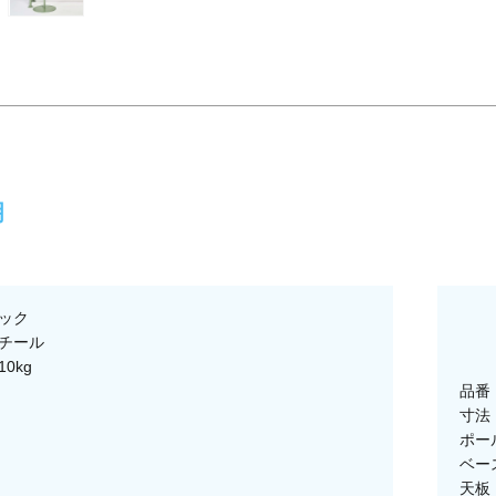
明
ック
チール
0kg
品番：
寸法：
ポー
ベー
天板