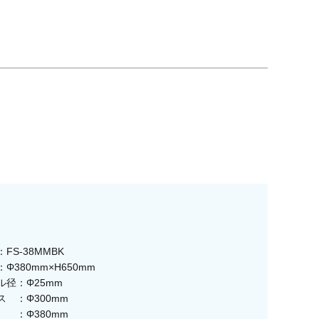
FS-38MMBK
Φ380mm×H650mm
ル径：Φ25mm
ス ：Φ300mm
 ：Φ380mm