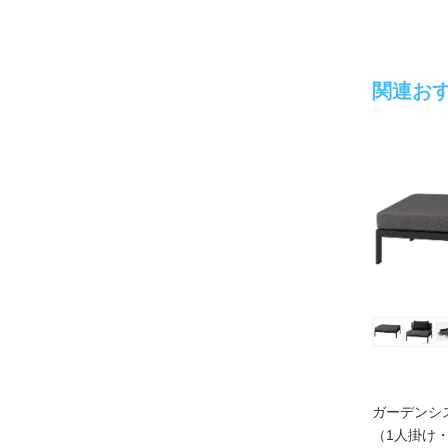
関連お
ガーデンシ
（1人掛け