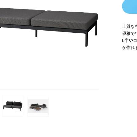
上質な
優雅で
L字や
が作れ