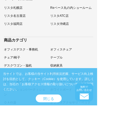
リスタ札幌店
Reベース丸の内ショールーム
リスタ名古屋店
リスタATC店
リスタ福岡店
リスタ沖縄店
商品カテゴリ
オフィスデスク・事務机
オフィスチェア
チェア/椅子
テーブル
デスクワゴン・脇机
収納家具
ソファ
個室ブース
当サイトでは、お客様の当サイト利用状況把握、サービス向上検
討を目的として、クッキー（Cookie）を使用しています。
詳しく
サイン・展示パネル
カウンター・演台・ステージ
は、当社の
「お客様アクセス情報の取り扱いについて」
をご確認
無料で
ください。
パーテーション/パーティショ
ホワイトボード
お問い合わせ
ン
閉じる
ＯＡ什器
オフィスアクセサリ・ベッド
アウトドアアクセサリ
計測機器