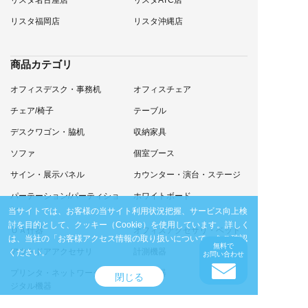
リスタ福岡店
リスタ沖縄店
商品カテゴリ
オフィスデスク・事務机
オフィスチェア
チェア/椅子
テーブル
デスクワゴン・脇机
収納家具
ソファ
個室ブース
サイン・展示パネル
カウンター・演台・ステージ
パーテーション/パーティショ
ホワイトボード
ン
当サイトでは、お客様の当サイト利用状況把握、サービス向上検
討を目的として、クッキー（Cookie）を使用しています。
詳しく
ＯＡ什器
オフィスアクセサリ・ベッド
は、当社の
「お客様アクセス情報の取り扱いについて」
をご確認
無料で
アウトドアアクセサリ
計測機器
ください。
お問い合わせ
プリンタ・ネットワーク・デ
通信機器
閉じる
ジタル機器
放送・映像機器
家電製品・業務用機器