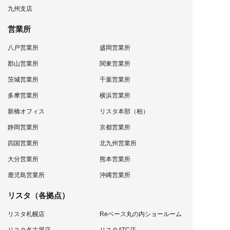
九州支店
営業所
八戸営業所
盛岡営業所
郡山営業所
関東営業所
茨城営業所
千葉営業所
多摩営業所
横浜営業所
新橋オフィス
リスタ本部（柏）
静岡営業所
京都営業所
四国営業所
北九州営業所
大分営業所
熊本営業所
鹿児島営業所
沖縄営業所
リスタ（各拠点）
リスタ札幌店
Reベース丸の内ショールーム
リスタ名古屋店
リスタATC店